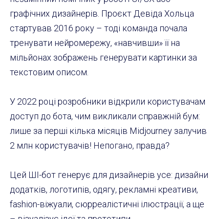
графічних дизайнерів. Проєкт Девіда Хольца
стартував 2016 року – тоді команда почала
тренувати нейромережу, «навчивши» її на
мільйонах зображень генерувати картинки за
текстовим описом.
У 2022 році розробники відкрили користувачам
доступ до бота, чим викликали справжній бум:
лише за перші кілька місяців Midjourney залучив
2 млн користувачів! Непогано, правда?
Цей ШІ-бот генерує для дизайнерів усе: дизайни
додатків, логотипів, одягу, рекламні креативи,
fashion-віжуали, сюрреалістичні ілюстрації, а ще
– візуалізує ідеї та прототипи.