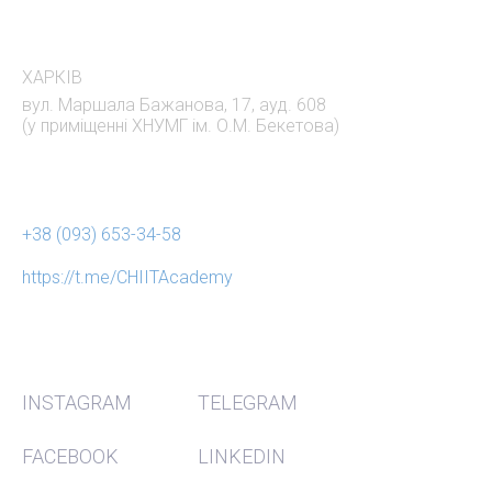
АДРЕСА
ХАРКІВ
вул. Маршала Бажанова, 17, ауд. 608
(у приміщенні ХНУМГ ім. О.М. Бекетова)
НАШІ КОНТАКТИ
+38 (093) 653-34-58
https://t.me/CHIITAcademy
СОЦ МЕРЕЖІ
INSTAGRAM
TELEGRAM
FACEBOOK
LINKEDIN