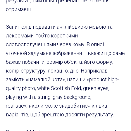
результат, тим більш релевантне втілення
отримаєш.
Запит слід подавати англійською мовою та
лексемами, тобто короткими
словосполученнями через кому. В описі
уточнюй задумане зображення – вкажи що саме
бажає побачити, розмір об’єкта, його форму,
колір, структуру, локацію, дію. Наприклад,
замість «намалюй кота», напиши «product high-
quality photo, white Scottish Fold, green eyes,
playing with a string, gray background,
realistic».Інколи може знадобитися кілька
варіантів, щоб зрештою досягти результату.