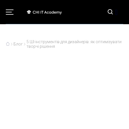
[]
5 ШІ-інструментів для дизайнерів: як оптимізувати
Блог
творчі рішення
5 ШІ-інструментів для
дизайнерів: як оптимізувати
творчі рішення
06.05.2024
Кар'єра