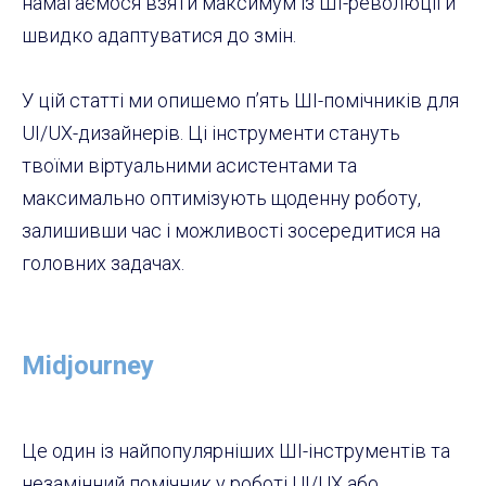
намагаємося взяти максимум із ШІ-революції й
швидко адаптуватися до змін.
У цій статті ми опишемо п’ять ШІ-помічників для
UI/UX-дизайнерів. Ці інструменти стануть
твоїми віртуальними асистентами та
максимально оптимізують щоденну роботу,
залишивши час і можливості зосередитися на
головних задачах.
Midjourney
Це один із найпопулярніших ШІ-інструментів та
незамінний помічник у роботі UI/UX або