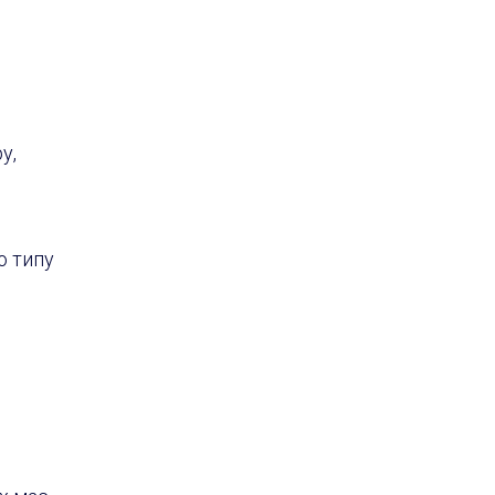
у,
о типу