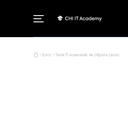
Блог
Типи ІТ-компаній: як обрати свою
Типи ІТ-компані
11.08.2022
Кар'єра