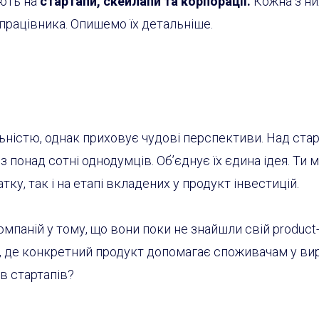
яють на
стартапи, скейлапи та корпорації.
Кожна з ни
 працівника. Опишемо їх детальніше.
ьністю, однак приховує чудові перспективи. Над ста
з понад сотні однодумців. Об’єднує їх єдина ідея. Ти
ку, так і на етапі вкладених у продукт інвестицій.
омпаній у тому, що вони поки не знайшли свій product
е, де конкретний продукт допомагає споживачам у ви
в стартапів?