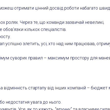
можеш отримати цінний досвід роботи набагато шви
х ролях. Через те, що команди зазвичай невеликі,
 обов’язки кількох спеціалістів.
осту.
тап успішно злетить, усі, хто над ним працював, отри
інімум суворих правил
–
максимум простору для манев
ва відмінність стартапу від інших компаній
–
бюджет 
або недостатня увага до нього.
ментів. Усе, як то кажуть, “вручну” та власними сил