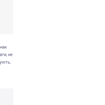
днак
ати, не
нують,