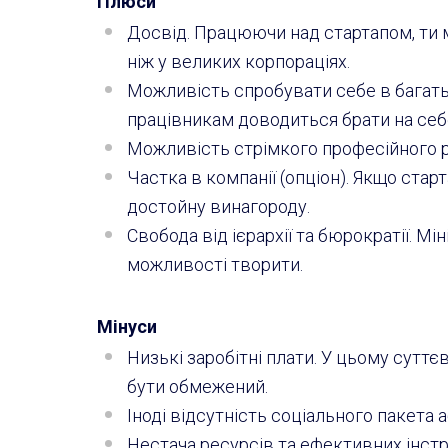
Плюси
Досвід. Працюючи над стартапом, ти 
ніж у великих корпораціях.
Можливість спробувати себе в багатьо
працівникам доводиться брати на себе
Можливість стрімкого професійного р
Частка в компанії (опціон). Якщо стар
достойну винагороду.
Свобода від ієрархії та бюрократії. М
можливості творити.
Мінуси
Низькі заробітні плати. У цьому суттє
бути обмежений.
Іноді відсутність соціального пакета 
Нестача ресурсів та ефективних інстру