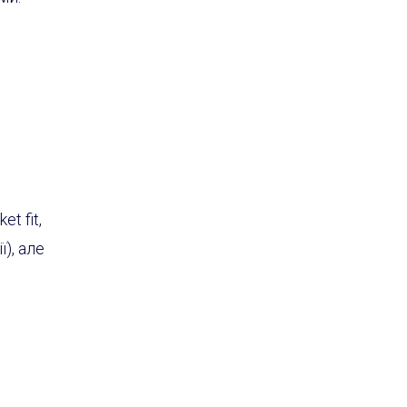
t fit,
ї)
, але