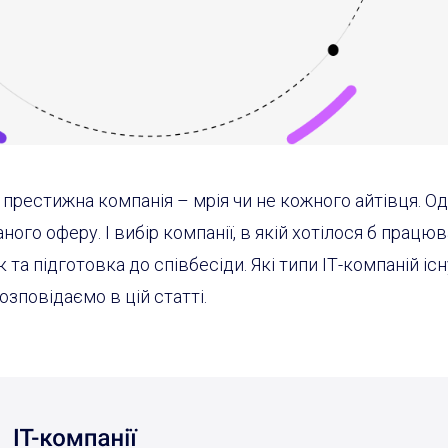
ша престижна компанія
–
мрія чи не кожного айтівця. О
ого оферу. І вибір компанії, в якій хотілося б працюв
та підготовка до співбесіди. Які типи ІТ-компаній іс
озповідаємо в цій статті.