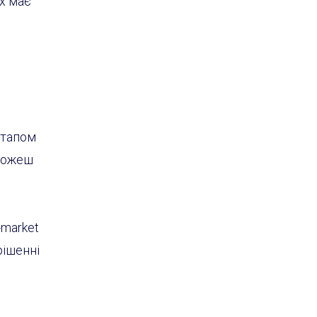
х має
ртапом
 можеш
-market
рішенні