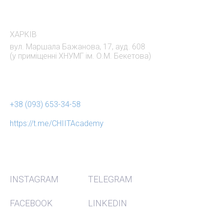
АДРЕСА
ХАРКІВ
вул. Маршала Бажанова, 17, ауд. 608
(у приміщенні ХНУМГ ім. О.М. Бекетова)
НАШІ КОНТАКТИ
+38 (093) 653-34-58
https://t.me/CHIITAcademy
СОЦ МЕРЕЖІ
INSTAGRAM
TELEGRAM
FACEBOOK
LINKEDIN