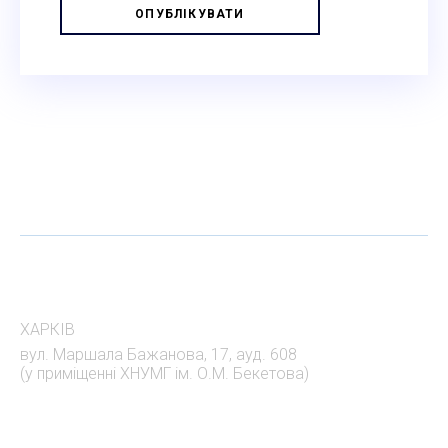
АДРЕСА
ХАРКІВ
вул. Маршала Бажанова, 17, ауд. 608
(у приміщенні ХНУМГ ім. О.М. Бекетова)
НАШІ КОНТАКТИ