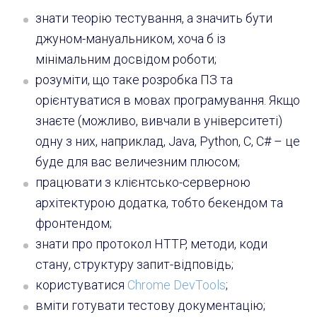
знати теорію тестування, а значить бути
джуном-мануальником, хоча б із
мінімальним досвідом роботи;
розуміти, що таке розробка ПЗ та
орієнтуватися в мовах програмування. Якщо
знаєте (можливо, вивчали в університеті)
одну з них, наприклад, Java, Python, C, C# – це
буде для вас величезним плюсом;
працювати з клієнтсько-серверною
архітектурою додатка, тобто бекендом та
фронтендом;
знати про протокол HTTP, методи, коди
стану, структуру запит-відповідь;
користуватися
Chrome DevTools
;
вміти готувати тестову документацію;