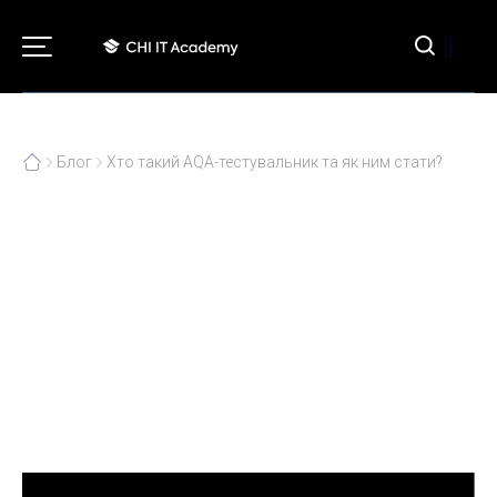
[]
Блог
Хто такий AQA-тестувальник та як ним стати?
Хто такий AQA-тестувальник
та як ним стати?
07.02.2023
Технічні професії в ІТ