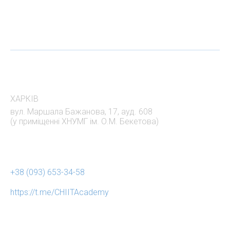
АДРЕСА
ХАРКІВ
вул. Маршала Бажанова, 17, ауд. 608
(у приміщенні ХНУМГ ім. О.М. Бекетова)
НАШІ КОНТАКТИ
+38 (093) 653-34-58
https://t.me/CHIITAcademy
СОЦ МЕРЕЖІ