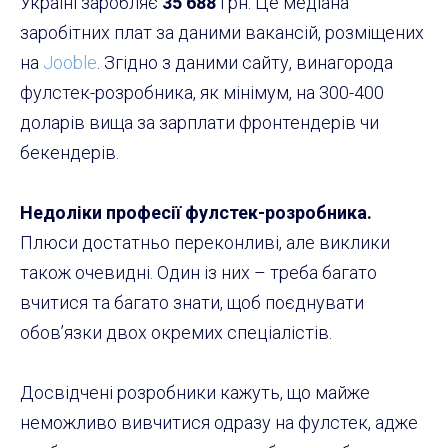
Україні заробляє
35 688
грн. Це медіана
заробітних плат за даними вакансій, розміщених
на
Jooble
. Згідно з даними сайту, винагорода
фулстек-розробника, як мінімум, на 300-400
доларів вища за зарплати фронтендерів чи
бекендерів.
Недоліки професії фулстек-розробника.
Плюси достатньо переконливі, але виклики
також очевидні. Один із них – треба багато
вчитися та багато знати, щоб поєднувати
обов’язки двох окремих спеціалістів.
Досвідчені розробники кажуть, що майже
неможливо вивчитися одразу на фулстек, адже