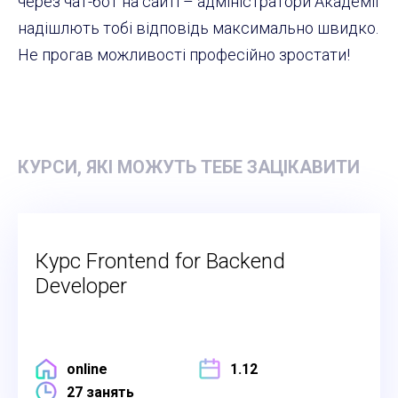
через чат-бот на сайті – адміністратори Академії
надішлють тобі відповідь максимально швидко.
Не прогав можливості професійно зростати!
КУРСИ, ЯКІ МОЖУТЬ ТЕБЕ ЗАЦІКАВИТИ
Курс Frontend for Backend
Developer
online
1.12
27 занять