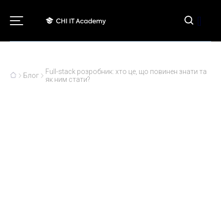
[]
Full-stack розробник: хто це, що повинен знати та
Блог
як ним стати?
Full-stack розробник: хто це,
що повинен знати та як ним
стати?
20.09.2023
Технічні професії в ІТ