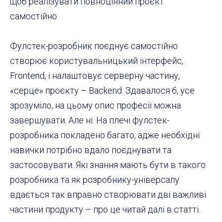
щоб реалізувати повноцінний проєкт
самостійно.
Фулстек-розробник поєднує самостійно
створює користувальницький інтерфейс,
Frontend, і налаштовує серверну частину,
«серце» проєкту – Backend. Здавалося б, усе
зрозуміло, на цьому опис професії можна
завершувати. Але ні. На плечі фулстек-
розробника покладено багато, адже необхідні
навички потрібно вдало поєднувати та
застосовувати. Які знання мають бути в такого
розробника та як розробнику-універсалу
вдається так вправно створювати дві важливі
частини продукту – про це читай далі в статті.