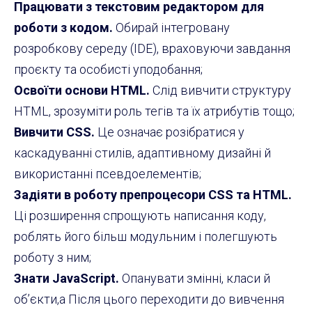
Працювати з текстовим редактором для
роботи з кодом.
Обирай інтегровану
розробкову середу (IDE), враховуючи завдання
проєкту та особисті уподобання;
Освоїти основи HTML.
Слід вивчити структуру
HTML, зрозуміти роль тегів та їх атрибутів тощо;
Вивчити CSS.
Це означає розібратися у
каскадуванні стилів, адаптивному дизайні й
використанні псевдоелементів;
Задіяти в роботу препроцесори CSS та HTML.
Ці розширення спрощують написання коду,
роблять його більш модульним і полегшують
роботу з ним;
Знати JavaScript.
Опанувати змінні, класи й
об’єкти,а Після цього переходити до вивчення