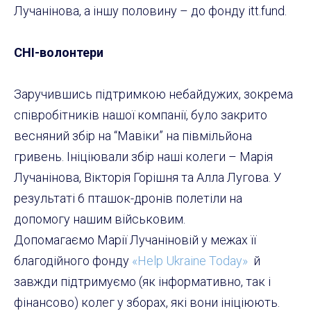
Лучанінова, а іншу половину – до фонду itt.fund.
CHI-волонтери
Заручившись підтримкою небайдужих, зокрема
співробітників нашої компанії, було закрито
весняний збір на “Мавіки” на півмільйона
гривень. Ініціювали збір наші колеги – Марія
Лучанінова, Вікторія Горішня та Алла Лугова. У
результаті 6 пташок-дронів полетіли на
допомогу нашим військовим.
Допомагаємо Марії Лучаніновій у межах її
благодійного фонду
«Help Ukraine Today»
й
завжди підтримуємо (як інформативно, так і
фінансово) колег у зборах, які вони ініціюють.