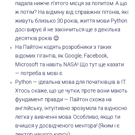
падала нижче п’ятого місця за попитом. А що
ж потім? На відміну від справжніх пітонів, які
живуть близько 30 років, життя мови Python
досі вирує й не закінчиться ще з декілька
десятків років 😉
На Пайтоні кодять розробники з таких
відомих гігантів, як Google, Facebook,
Microsoft та навіть NASA! Що тут ще казати
— потреба в мові є.
Python — ідеальна мова для початківців в ІТ.
Хтось скаже, що це чутки, проте вони мають
фундамент правди — Пайтон схожа на
англійську, інтуїтивно зрозуміла та відносно
легка у вивченні мова. Особливо, якщо ти
вчишся у досвідченого ментора! (Яким і є
лектор нашого курсу)