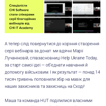
А тепер слід повернутися до коріння створення
серії вебінарів за донат: ми вдячні Марії
Лучаніновій, співзасновниці Help Ukraine Today,
за старт самої ідеї — об’єднати навчання й
допомогу військовим. І як результат — понад 14
тисяч гривень поповнили збір на мавік для
наших захисників та захисниць на Сході!
Маша та команда HUT поділилися власними