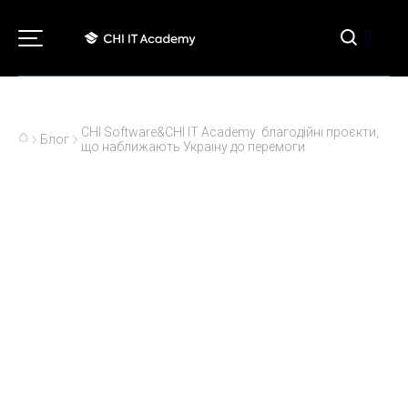
[]
CHI Software&CHI IT Academy: благодійні проєкти,
Блог
що наближають Україну до перемоги
CHI Software&CHI IT Academy:
благодійні проєкти, що
наближають Україну до
перемоги
03.11.2023
Історії