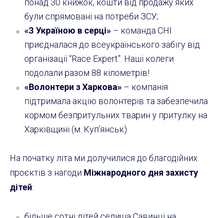
понад 30 книжок, кошти від продажу яких
були спрямовані на потреби ЗСУ;
«З Україною в серці»
– команда CHI
приєдналася до всеукраїнського забігу від
організації “Race Expert”. Наші колеги
подолали разом 88 кілометрів!
«Волонтери з Харкова»
– компанія
підтримала акцію волонтерів та забезпечила
кормом безпритульних тварин у притулку на
Харківщині (м. Куп’янськ).
На початку літа ми долучилися до благодійних
проєктів з нагоди
Міжнародного дня захисту
дітей
:
більше сотні дітей селища Савинці на