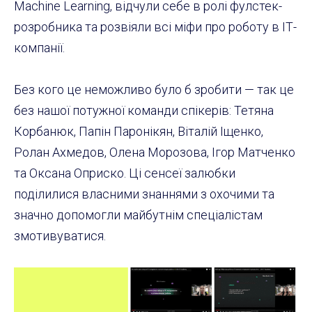
Machine Learning, відчули себе в ролі фулстек-
розробника та розвіяли всі міфи про роботу в ІТ-
компанії.
Без кого це неможливо було б зробити — так це
без нашої потужної команди спікерів: Тетяна
Корбанюк, Папін Паронікян, Віталій Іщенко,
Ролан Ахмедов, Олена Морозова, Ігор Матченко
та Оксана Оприско. Ці сенсеї залюбки
поділилися власними знаннями з охочими та
значно допомогли майбутнім спеціалістам
змотивуватися.