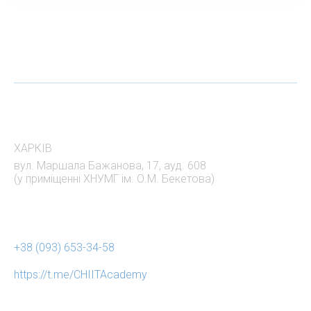
АДРЕСА
ХАРКІВ
вул. Маршала Бажанова, 17, ауд. 608
(у приміщенні ХНУМГ ім. О.М. Бекетова)
НАШІ КОНТАКТИ
+38 (093) 653-34-58
https://t.me/CHIITAcademy